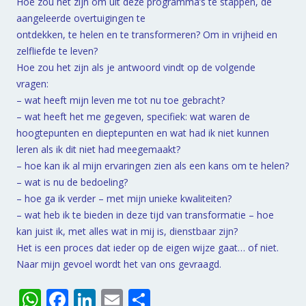
Hoe zou het zijn om uit deze programma’s te stappen, de
aangeleerde overtuigingen te
ontdekken, te helen en te transformeren? Om in vrijheid en
zelfliefde te leven?
Hoe zou het zijn als je antwoord vindt op de volgende
vragen:
– wat heeft mijn leven me tot nu toe gebracht?
– wat heeft het me gegeven, specifiek: wat waren de
hoogtepunten en dieptepunten en wat had ik niet kunnen
leren als ik dit niet had meegemaakt?
– hoe kan ik al mijn ervaringen zien als een kans om te helen?
– wat is nu de bedoeling?
– hoe ga ik verder – met mijn unieke kwaliteiten?
– wat heb ik te bieden in deze tijd van transformatie – hoe
kan juist ik, met alles wat in mij is, dienstbaar zijn?
Het is een proces dat ieder op de eigen wijze gaat… of niet.
Naar mijn gevoel wordt het van ons gevraagd.
W
F
Li
E
D