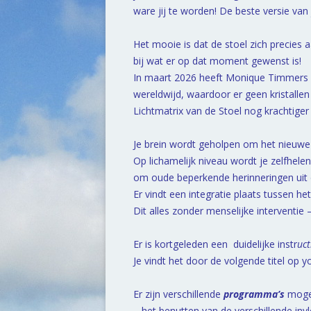
ware jij te worden! De beste versie van 
Het mooie is dat de stoel zich precies 
bij wat er op dat moment gewenst is!
In maart 2026 heeft Monique Timmers e
wereldwijd, waardoor er geen kristalle
Lichtmatrix van de Stoel nog krachtiger 
Je brein wordt geholpen om het nieuwe
Op lichamelijk niveau wordt je zelfhel
om oude beperkende herinneringen uit de
Er vindt een integratie plaats tussen het 
Dit alles zonder menselijke interventie –
Er is kortgeleden een duidelijke instr
uct
Je vindt het door de volgende titel op y
Er zijn verschillende
programma’s
mogel
– het benutten van de verschillende inv