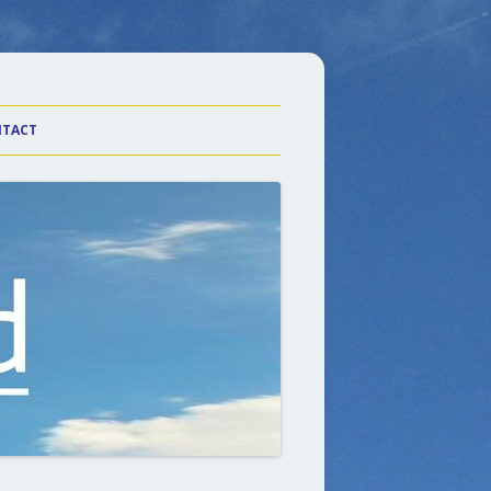
TACT
laarHeden
n Wiel
n