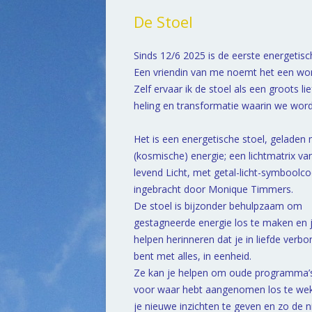
De Stoel
Sinds 12/6 2025 is de eerste energetisch
Een vriendin van me noemt het een won
Zelf ervaar ik de stoel als een groots l
heling en transformatie waarin we word
Het is een energetische stoel, geladen
(kosmische) energie; een lichtmatrix va
levend Licht, met getal-licht-symboolc
ingebracht door Monique Timmers.
De stoel is bijzonder behulpzaam om
gestagneerde energie los te maken en j
helpen herinneren dat je in liefde verb
bent met alles, in eenheid.
Ze kan je helpen om oude programma’s
voor waar hebt aangenomen los te we
je nieuwe inzichten te geven en zo de 