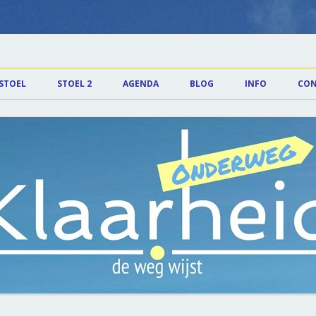
id
Spring naar de inhoud
 STOEL
STOEL 2
AGENDA
BLOG
INFO
CON
* Meditaties K
* Locatie Eck e
* Tarieven
* Nieuwsbrieve
* Privacy