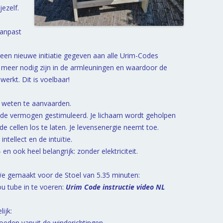
jezelf.
aanpast
en nieuwe initiatie gegeven aan alle Urim-Codes
n meer nodig zijn in de armleuningen en waardoor de
werkt. Dit is voelbaar!
 weten te aanvaarden.
ende vermogen gestimuleerd. Je lichaam wordt geholpen
 cellen los te laten. Je levensenergie neemt toe.
intellect en de intuïtie.
 en ook heel belangrijk: zonder elektriciteit.
i
e gemaakt voor de Stoel van 5.35 minuten:
ou tube in te voeren:
Urim Code instructie video NL
ijk:
loeden vanuit de winderichtingen,