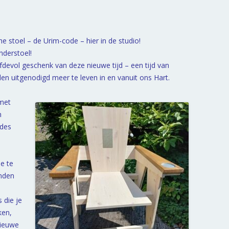
e stoel – de Urim-code – hier in de studio!
derstoel!
iefdevol geschenk van deze nieuwe tijd – een tijd van
en uitgenodigd meer te leven in en vanuit ons Hart.
 met
n
odes
e te
onden
 die je
ken,
nieuwe