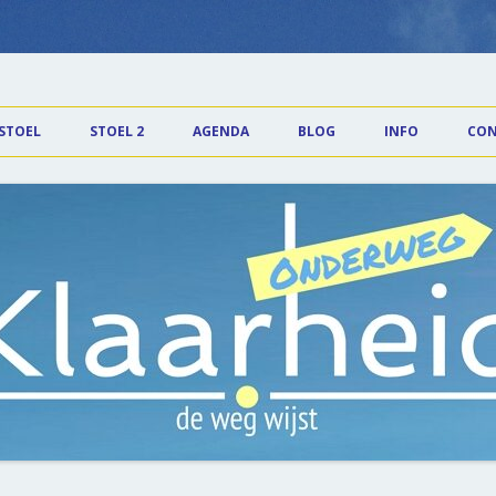
id
Spring naar de inhoud
 STOEL
STOEL 2
AGENDA
BLOG
INFO
CON
* Meditaties K
* Locatie Eck e
* Tarieven
* Nieuwsbrieve
* Privacy