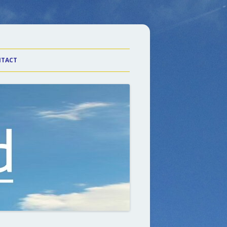
TACT
laarHeden
n Wiel
n