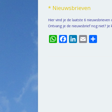
* Nieuwsbrieven
Hier vind je de laatste 6 nieuwsbrieven
Ontvang je de nieuwsbrief nog niet? Je ku
W
F
Li
E
D
h
ac
n
m
el
at
e
k
ai
e
s
b
e
l
n
A
o
dI
p
o
n
p
k