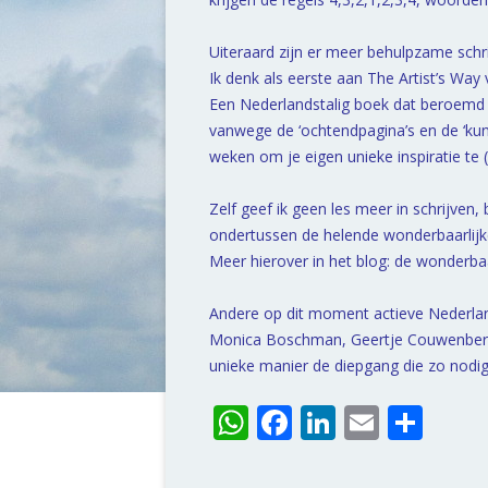
Uiteraard zijn er meer behulpzame schr
Ik denk als eerste aan The Artist’s Way
Een Nederlandstalig boek dat beroemd
vanwege de ‘ochtendpagina’s en de ‘ku
weken om je eigen unieke inspiratie te 
Zelf geef ik geen les meer in schrijven
ondertussen de helende wonderbaarlijk
Meer hierover in het blog: de wonderbaa
Andere op dit moment actieve Nederland
Monica Boschman, Geertje Couwenbergh 
unieke manier de diepgang die zo nodig 
W
F
Li
E
D
h
ac
n
m
el