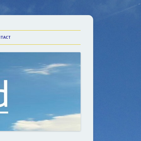
TACT
laarHeden
n Wiel
n