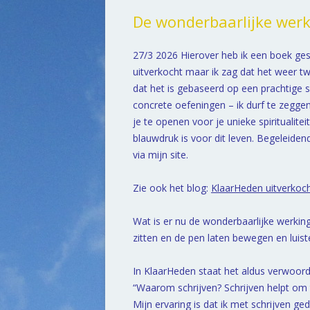
De wonderbaarlijke werk
27/3 2026 Hierover heb ik een boek ge
uitverkocht maar ik zag dat het weer t
dat het is gebaseerd op een prachtige s
concrete oefeningen – ik durf te zegg
je te openen voor je unieke spiritualit
blauwdruk is voor dit leven. Begeleiden
via mijn site.
Zie ook het blog:
KlaarHeden uitverkoch
Wat is er nu de wonderbaarlijke werking
zitten en de pen laten bewegen en luist
In KlaarHeden staat het aldus verwoord
“Waarom schrijven? Schrijven helpt om te
Mijn ervaring is dat ik met schrijven g