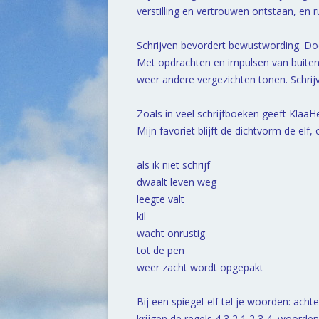
verstilling en vertrouwen ontstaan, en 
Schrijven bevordert bewustwording. Door 
Met opdrachten en impulsen van buiten, 
weer andere vergezichten tonen. Schrijv
Zoals in veel schrijfboeken geeft KlaaH
Mijn favoriet blijft de dichtvorm de elf
als ik niet schrijf
dwaalt leven weg
leegte valt
kil
wacht onrustig
tot de pen
weer zacht wordt opgepakt
Bij een spiegel-elf tel je woorden: ach
krijgen de regels 4,3,2,1,2,3,4, woorden