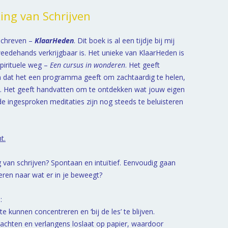
ing van Schrijven
schreven –
KlaarHeden
. Dit boek is al een tijdje bij mij
weedehands verkrijgbaar is. Het unieke van KlaarHeden is
pirituele weg –
Een cursus in wonderen
. Het geeft
en dat het een programma geeft om zachtaardig te helen,
eit. Het geeft handvatten om te ontdekken wat jouw eigen
de ingesproken meditaties zijn nog steeds te beluisteren
t.
 van schrijven? Spontaan en intuïtief. Eenvoudig gaan
eren naar wat er in je beweegt?
:
 kunnen concentreren en ‘bij de les’ te blijven.
edachten en verlangens loslaat op papier, waardoor