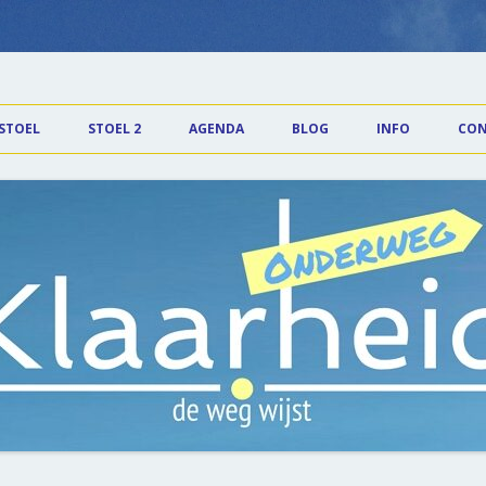
id
Spring naar de inhoud
 STOEL
STOEL 2
AGENDA
BLOG
INFO
CON
* Meditaties K
* Locatie Eck e
* Tarieven
* Nieuwsbrieve
* Privacy